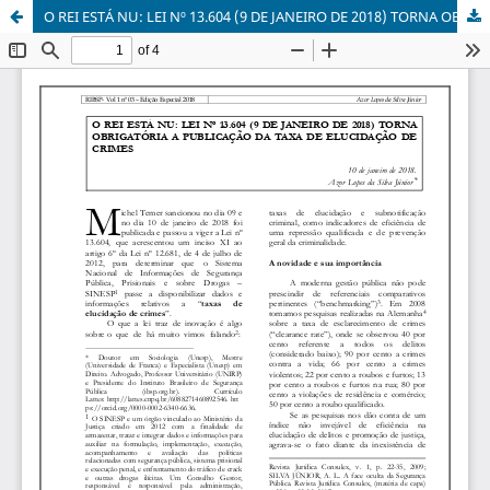
O REI ESTÁ NU: LEI Nº 13.604 (9 DE JANEIRO DE 2018) TORNA OBRIGATÓRIA A PUBLICAÇÃO DA TAXA DE ELUCIDAÇÃO DE CRIMES