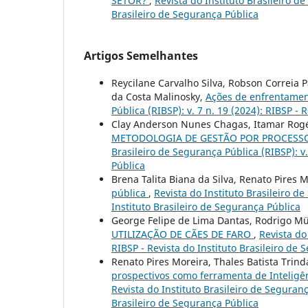
SETOR?
,
Revista do Instituto Brasileiro de
Brasileiro de Segurança Pública
Artigos Semelhantes
Reycilane Carvalho Silva, Robson Correia
da Costa Malinosky,
Ações de enfrentame
Pública (RIBSP): v. 7 n. 19 (2024): RIBSP - 
Clay Anderson Nunes Chagas, Itamar Rogér
METODOLOGIA DE GESTÃO POR PROCESSO
Brasileiro de Segurança Pública (RIBSP): v.
Pública
Brena Talita Biana da Silva, Renato Pires 
pública
,
Revista do Instituto Brasileiro de
Instituto Brasileiro de Segurança Pública
George Felipe de Lima Dantas, Rodrigo Mü
UTILIZAÇÃO DE CÃES DE FARO
,
Revista do
RIBSP - Revista do Instituto Brasileiro de
Renato Pires Moreira, Thales Batista Trind
prospectivos como ferramenta de Inteligê
Revista do Instituto Brasileiro de Segurança
Brasileiro de Segurança Pública