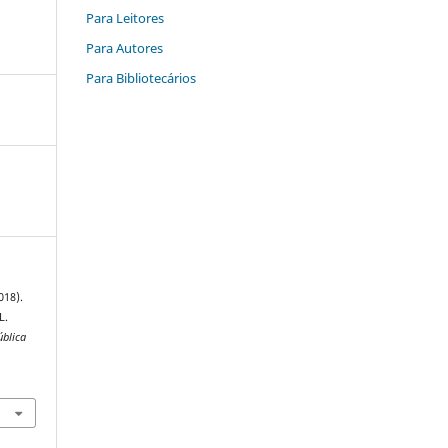
Para Leitores
Para Autores
Para Bibliotecários
018).
L.
ública