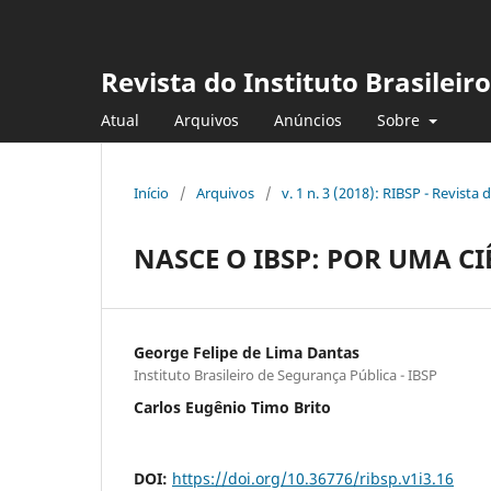
Revista do Instituto Brasileir
Atual
Arquivos
Anúncios
Sobre
Início
/
Arquivos
/
v. 1 n. 3 (2018): RIBSP - Revista
NASCE O IBSP: POR UMA CI
George Felipe de Lima Dantas
Instituto Brasileiro de Segurança Pública - IBSP
Carlos Eugênio Timo Brito
DOI:
https://doi.org/10.36776/ribsp.v1i3.16