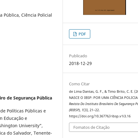
a Pública, Ciência Policial
PDF
Publicado
2018-12-29
Como Citar
de Lima Dantas, G. F., & Timo Brito, C. E. (2
eiro de Segurança Pública
NASCE O IBSP: POR UMA CIÊNCIA POLICIA
Revista Do Instituto Brasileiro De Segurança P
e Políticas Públicas e
(RIBSP)
,
1
(3), 21–22.
https://doi.org/10.36776/ribsp.v1i3.16
em Educação e
ington University”,
Fomatos de Citação
ica do Salvador, Tenente-