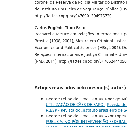
coronel da Reserva da Polícia Militar do Distrito
do Instituto Brasileiro de Segurança Pública (IBS
http://lattes.cnpq.br/9476901304975730
Carlos Eugênio Timo Brito
Bacharel e Mestre em Relações Internacionais p
Brasília (1998, 2001), Mestre em Criminal Justice
Economics and Political Sciences (MSc, 2004), Do
Relações Internacionais e Justiça Criminal – Uni
(PhD, 2011). http://lattes.cnpq.br/04706244405
Artigos mais lidos pelo mesmo(s) autor(e
George Felipe de Lima Dantas, Rodrigo Mü
UTILIZAÇÃO DE CÃES DE FARO
,
Revista do
RIBSP - Revista do Instituto Brasileiro de
George Felipe de Lima Dantas, Azor Lopes 
PÚBLICA: NO PÓS-INTERVENÇÃO FEDERAL 