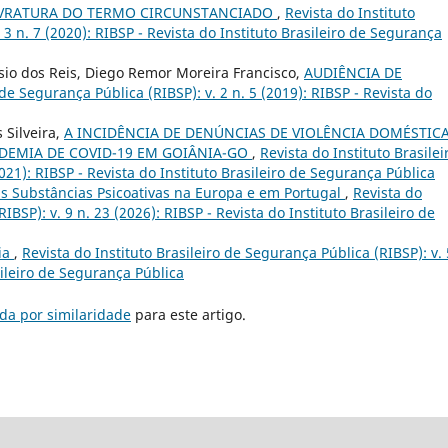
VRATURA DO TERMO CIRCUNSTANCIADO
,
Revista do Instituto
 3 n. 7 (2020): RIBSP - Revista do Instituto Brasileiro de Segurança
ásio dos Reis, Diego Remor Moreira Francisco,
AUDIÊNCIA DE
 de Segurança Pública (RIBSP): v. 2 n. 5 (2019): RIBSP - Revista do
 Silveira,
A INCIDÊNCIA DE DENÚNCIAS DE VIOLÊNCIA DOMÉSTIC
DEMIA DE COVID-19 EM GOIÂNIA-GO
,
Revista do Instituto Brasilei
021): RIBSP - Revista do Instituto Brasileiro de Segurança Pública
s Substâncias Psicoativas na Europa e em Portugal
,
Revista do
IBSP): v. 9 n. 23 (2026): RIBSP - Revista do Instituto Brasileiro de
gia
,
Revista do Instituto Brasileiro de Segurança Pública (RIBSP): v. 
sileiro de Segurança Pública
da por similaridade
para este artigo.