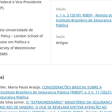
 Federal e Vice-Presidente
P).
Edição
v. 1 n. 3 (2018): RIBSP - Revista d
Instituto Brasileiro de Segurança
Pública
ela Universidade de
 Policy – London School of
Seção
utor em Política e
Artigos
versity of Westminster
05885
s)
ller, Maria Paula Araújo,
CONSIDERAÇÕES BÁSICAS SOBRE A
 Instituto Brasileiro de Segurança Pública (RIBSP): v. 5 n. 11 (2022):
 Segurança Pública
da Silva Júnior,
O “EXTRAORDINÁRIO” MINISTÉRIO DA SEGURANÇ
NO RIO DE JANEIRO, O QUE SE REVELARÁ EFETIVA ATENÇÃO AO