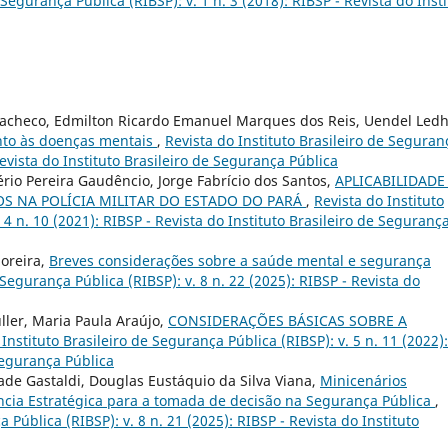
 Segurança Pública (RIBSP): v. 1 n. 3 (2018): RIBSP - Revista do Inst
 Pacheco, Edmilton Ricardo Emanuel Marques dos Reis, Uendel Ledh
nto às doenças mentais
,
Revista do Instituto Brasileiro de Seguran
Revista do Instituto Brasileiro de Segurança Pública
io Pereira Gaudêncio, Jorge Fabrício dos Santos,
APLICABILIDADE
S NA POLÍCIA MILITAR DO ESTADO DO PARÁ
,
Revista do Instituto
 4 n. 10 (2021): RIBSP - Revista do Instituto Brasileiro de Seguranç
Moreira,
Breves considerações sobre a saúde mental e segurança
 Segurança Pública (RIBSP): v. 8 n. 22 (2025): RIBSP - Revista do
ller, Maria Paula Araújo,
CONSIDERAÇÕES BÁSICAS SOBRE A
 Instituto Brasileiro de Segurança Pública (RIBSP): v. 5 n. 11 (2022):
 Segurança Pública
ade Gastaldi, Douglas Eustáquio da Silva Viana,
Minicenários
ncia Estratégica para a tomada de decisão na Segurança Pública
,
 Pública (RIBSP): v. 8 n. 21 (2025): RIBSP - Revista do Instituto