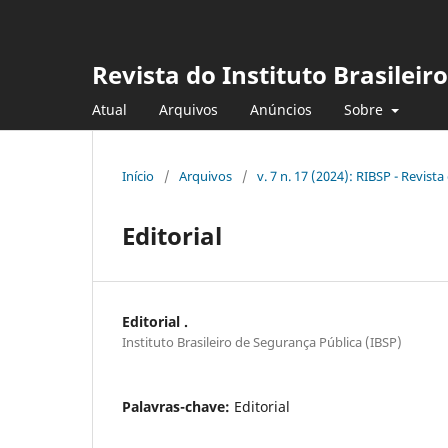
Revista do Instituto Brasileir
Atual
Arquivos
Anúncios
Sobre
Início
/
Arquivos
/
v. 7 n. 17 (2024): RIBSP - Revist
Editorial
Editorial .
Instituto Brasileiro de Segurança Pública (IBSP)
Palavras-chave:
Editorial