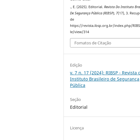
., E. (2025). Editorial.
Revista Do Instituto Bra
De Segurança Pública (RIBSP)
,
7
(17), 3. Recu
de
https://revista.ibsp.org.br/index.php/RIBS
le/view/314
Fomatos de Citação
Edição
v. 7 n. 17 (2024): RIBSP - Revista 
Instituto Brasileiro de Segurança
Pública
Seção
Editorial
Licença