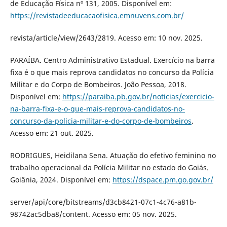
de Educação Física nº 131, 2005. Disponível em:
https://revistadeeducacaofisica.emnuvens.com.br/
revista/article/view/2643/2819. Acesso em: 10 nov. 2025.
PARAÍBA. Centro Administrativo Estadual. Exercício na barra
fixa é o que mais reprova candidatos no concurso da Polícia
Militar e do Corpo de Bombeiros. João Pessoa, 2018.
Disponível em:
https://paraiba.pb.gov.br/noticias/exercicio-
na-barra-fixa-e-o-que-mais-reprova-candidatos-no-
concurso-da-policia-militar-e-do-corpo-de-bombeiros
.
Acesso em: 21 out. 2025.
RODRIGUES, Heidilana Sena. Atuação do efetivo feminino no
trabalho operacional da Polícia Militar no estado do Goiás.
Goiânia, 2024. Disponível em:
https://dspace.pm.go.gov.br/
server/api/core/bitstreams/d3cb8421-07c1-4c76-a81b-
98742ac5dba8/content. Acesso em: 05 nov. 2025.