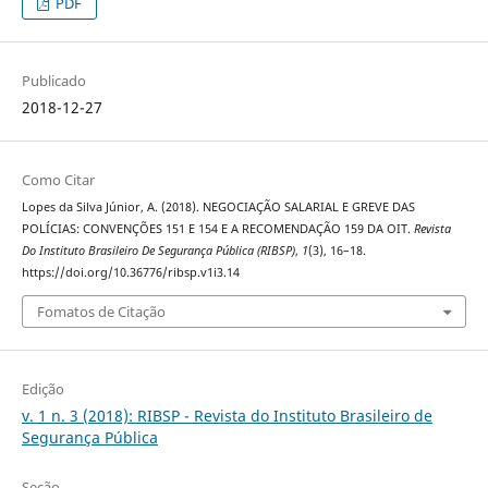
PDF
Publicado
2018-12-27
Como Citar
Lopes da Silva Júnior, A. (2018). NEGOCIAÇÃO SALARIAL E GREVE DAS
POLÍCIAS: CONVENÇÕES 151 E 154 E A RECOMENDAÇÃO 159 DA OIT.
Revista
Do Instituto Brasileiro De Segurança Pública (RIBSP)
,
1
(3), 16–18.
https://doi.org/10.36776/ribsp.v1i3.14
Fomatos de Citação
Edição
v. 1 n. 3 (2018): RIBSP - Revista do Instituto Brasileiro de
Segurança Pública
Seção