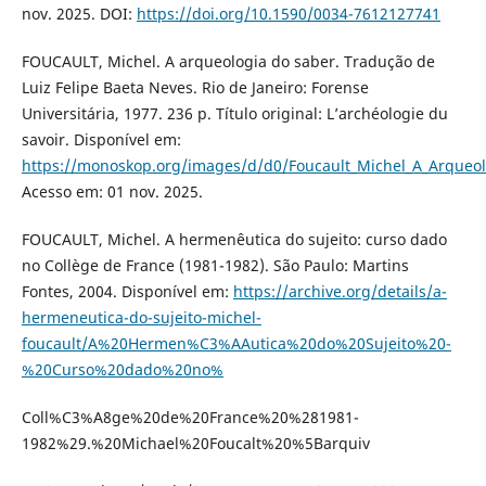
nov. 2025. DOI:
https://doi.org/10.1590/0034-7612127741
FOUCAULT, Michel. A arqueologia do saber. Tradução de
Luiz Felipe Baeta Neves. Rio de Janeiro: Forense
Universitária, 1977. 236 p. Título original: L’archéologie du
savoir. Disponível em:
https://monoskop.org/images/d/d0/Foucault_Michel_A_Arqueol
Acesso em: 01 nov. 2025.
FOUCAULT, Michel. A hermenêutica do sujeito: curso dado
no Collège de France (1981-1982). São Paulo: Martins
Fontes, 2004. Disponível em:
https://archive.org/details/a-
hermeneutica-do-sujeito-michel-
foucault/A%20Hermen%C3%AAutica%20do%20Sujeito%20-
%20Curso%20dado%20no%
Coll%C3%A8ge%20de%20France%20%281981-
1982%29.%20Michael%20Foucalt%20%5Barquiv