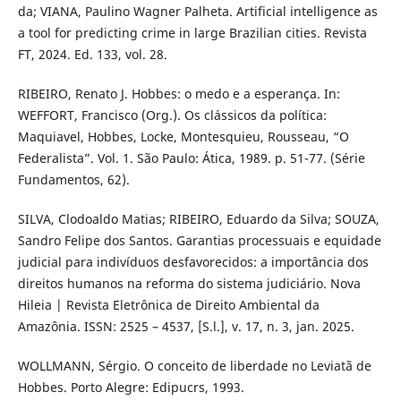
da; VIANA, Paulino Wagner Palheta. Artificial intelligence as
a tool for predicting crime in large Brazilian cities. Revista
FT, 2024. Ed. 133, vol. 28.
RIBEIRO, Renato J. Hobbes: o medo e a esperança. In:
WEFFORT, Francisco (Org.). Os clássicos da política:
Maquiavel, Hobbes, Locke, Montesquieu, Rousseau, “O
Federalista”. Vol. 1. São Paulo: Ática, 1989. p. 51-77. (Série
Fundamentos, 62).
SILVA, Clodoaldo Matias; RIBEIRO, Eduardo da Silva; SOUZA,
Sandro Felipe dos Santos. Garantias processuais e equidade
judicial para indivíduos desfavorecidos: a importância dos
direitos humanos na reforma do sistema judiciário. Nova
Hileia | Revista Eletrônica de Direito Ambiental da
Amazônia. ISSN: 2525 – 4537, [S.l.], v. 17, n. 3, jan. 2025.
WOLLMANN, Sérgio. O conceito de liberdade no Leviatã de
Hobbes. Porto Alegre: Edipucrs, 1993.