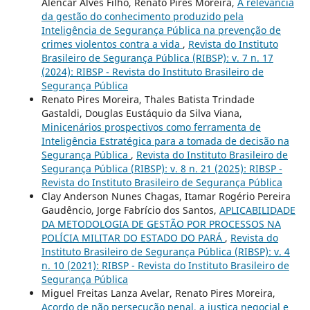
Alencar Alves Filho, Renato Pires Moreira,
A relevância
da gestão do conhecimento produzido pela
Inteligência de Segurança Pública na prevenção de
crimes violentos contra a vida
,
Revista do Instituto
Brasileiro de Segurança Pública (RIBSP): v. 7 n. 17
(2024): RIBSP - Revista do Instituto Brasileiro de
Segurança Pública
Renato Pires Moreira, Thales Batista Trindade
Gastaldi, Douglas Eustáquio da Silva Viana,
Minicenários prospectivos como ferramenta de
Inteligência Estratégica para a tomada de decisão na
Segurança Pública
,
Revista do Instituto Brasileiro de
Segurança Pública (RIBSP): v. 8 n. 21 (2025): RIBSP -
Revista do Instituto Brasileiro de Segurança Pública
Clay Anderson Nunes Chagas, Itamar Rogério Pereira
Gaudêncio, Jorge Fabrício dos Santos,
APLICABILIDADE
DA METODOLOGIA DE GESTÃO POR PROCESSOS NA
POLÍCIA MILITAR DO ESTADO DO PARÁ
,
Revista do
Instituto Brasileiro de Segurança Pública (RIBSP): v. 4
n. 10 (2021): RIBSP - Revista do Instituto Brasileiro de
Segurança Pública
Miguel Freitas Lanza Avelar, Renato Pires Moreira,
Acordo de não persecução penal, a justiça negocial e