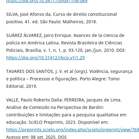
https://doi.org/10.34117/bjdv11n6-069
SILVA, José Afonso da. Curso de direito constitucional
positivo. 41. ed. São Paulo: Malheiros, 2018.
SUÁREZ ÁLVAREZ, Jairo Enrique. Avances de la ciencia de
policía en América Latina. Revista Brasileira de Ciências
Policiais, Brasília, v. 1, n. 1, p. 93-120, jan./jun. 2010. DOI:
https://doi.org/10.31412/rbcp.v1i1.29
TAVARES DOS SANTOS, J. V. et al (orgs). Violência, segurança
e política – Processos e figurações. Porto Alegre: Tomo
Editorial, 2019.
VALLE, Paulo Roberto Dalla; FERREIRA, Jacques de Lima.
Análise de Conteúdo na Perspectiva de Bardin:
contribuições e limitações para a pesquisa qualitativa em
educação. SciELO Preprints, 2023. Disponível em:
https://preprints.scielo.org/index.php/scielo/preprint/view/76
Acesso em: 08 set. 2025. DOI: