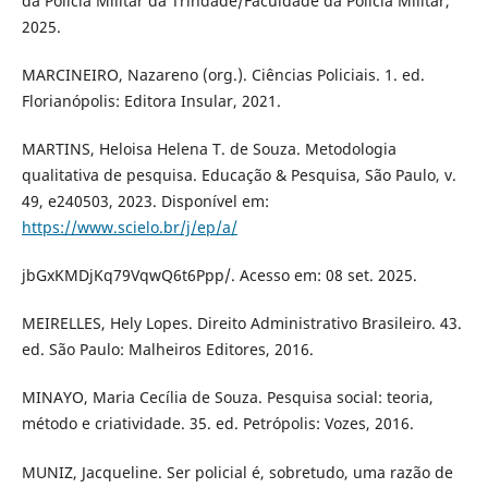
da Polícia Militar da Trindade/Faculdade da Polícia Militar,
2025.
MARCINEIRO, Nazareno (org.). Ciências Policiais. 1. ed.
Florianópolis: Editora Insular, 2021.
MARTINS, Heloisa Helena T. de Souza. Metodologia
qualitativa de pesquisa. Educação & Pesquisa, São Paulo, v.
49, e240503, 2023. Disponível em:
https://www.scielo.br/j/ep/a/
jbGxKMDjKq79VqwQ6t6Ppp/. Acesso em: 08 set. 2025.
MEIRELLES, Hely Lopes. Direito Administrativo Brasileiro. 43.
ed. São Paulo: Malheiros Editores, 2016.
MINAYO, Maria Cecília de Souza. Pesquisa social: teoria,
método e criatividade. 35. ed. Petrópolis: Vozes, 2016.
MUNIZ, Jacqueline. Ser policial é, sobretudo, uma razão de