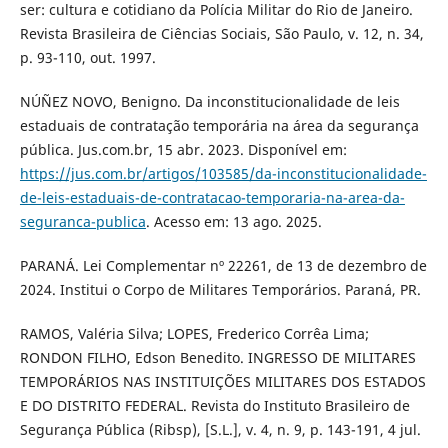
ser: cultura e cotidiano da Polícia Militar do Rio de Janeiro.
Revista Brasileira de Ciências Sociais, São Paulo, v. 12, n. 34,
p. 93-110, out. 1997.
NÚÑEZ NOVO, Benigno. Da inconstitucionalidade de leis
estaduais de contratação temporária na área da segurança
pública. Jus.com.br, 15 abr. 2023. Disponível em:
https://jus.com.br/artigos/103585/da-inconstitucionalidade-
de-leis-estaduais-de-contratacao-temporaria-na-area-da-
seguranca-publica
. Acesso em: 13 ago. 2025.
PARANÁ. Lei Complementar nº 22261, de 13 de dezembro de
2024. Institui o Corpo de Militares Temporários. Paraná, PR.
RAMOS, Valéria Silva; LOPES, Frederico Corrêa Lima;
RONDON FILHO, Edson Benedito. INGRESSO DE MILITARES
TEMPORÁRIOS NAS INSTITUIÇÕES MILITARES DOS ESTADOS
E DO DISTRITO FEDERAL. Revista do Instituto Brasileiro de
Segurança Pública (Ribsp), [S.L.], v. 4, n. 9, p. 143-191, 4 jul.